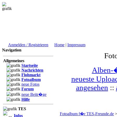
Anmelden / Registrieren
Home
|
Impressum
Navigation
Fot
Allgemeines
Startseite
Alben-�
Nachrichten
Flohmarkt
neueste Uploa
Fotoalbum
neue Fotos
angesehen
::
Forum
neue Beitr�ge
Hilfe
TES
Fotoalbum f�r TES-Freunde.de
Infos