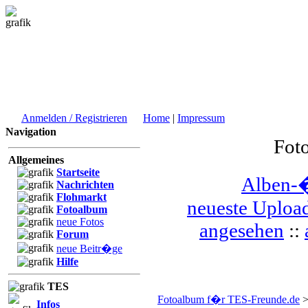
Anmelden / Registrieren
Home
|
Impressum
Navigation
Fot
Allgemeines
Startseite
Alben-�
Nachrichten
Flohmarkt
neueste Uploa
Fotoalbum
neue Fotos
angesehen
::
Forum
neue Beitr�ge
Hilfe
TES
Fotoalbum f�r TES-Freunde.de
Infos