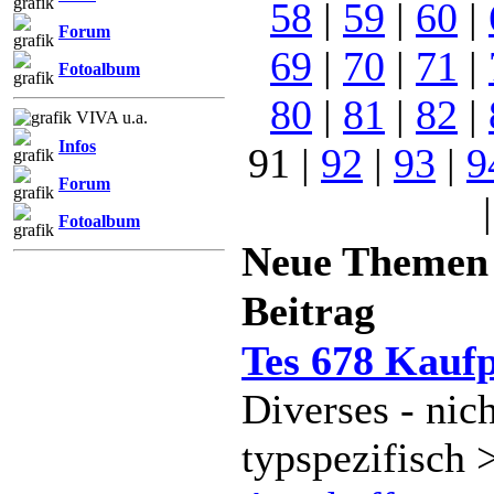
58
|
59
|
60
|
Forum
69
|
70
|
71
|
Fotoalbum
80
|
81
|
82
|
VIVA u.a.
Infos
91 |
92
|
93
|
9
Forum
Fotoalbum
Neue Theme
Beitrag
Tes 678 Kaufp
Diverses - nich
typspezifisch 