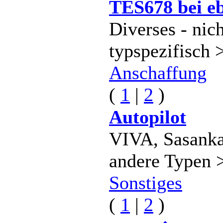
TES678 bei e
Diverses - nich
typspezifisch 
Anschaffung
(
1
|
2
)
Autopilot
VIVA, Sasank
andere Typen 
Sonstiges
(
1
|
2
)