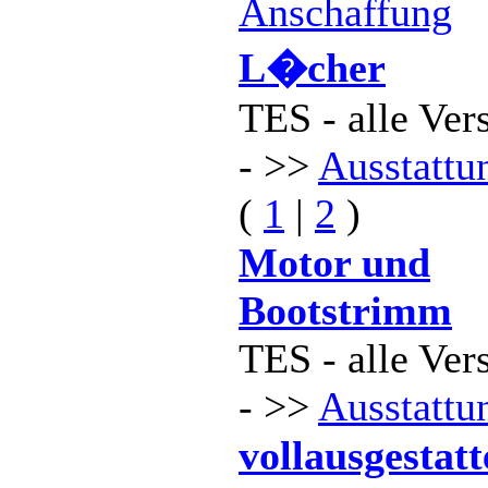
Anschaffung
L�cher
TES - alle Ver
- >>
Ausstattu
(
1
|
2
)
Motor und
Bootstrimm
TES - alle Ver
- >>
Ausstattu
vollausgestatt