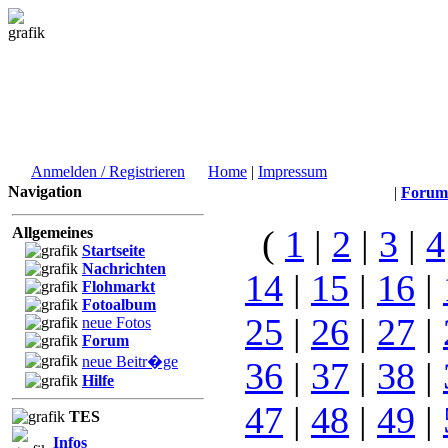
Anmelden / Registrieren
Home
|
Impressum
Navigation
|
Forum
(
1
|
2
|
3
|
4
Allgemeines
Startseite
Nachrichten
14
|
15
|
16
|
Flohmarkt
Fotoalbum
25
|
26
|
27
|
neue Fotos
Forum
neue Beitr�ge
36
|
37
|
38
|
Hilfe
47
|
48
|
49
|
TES
Infos