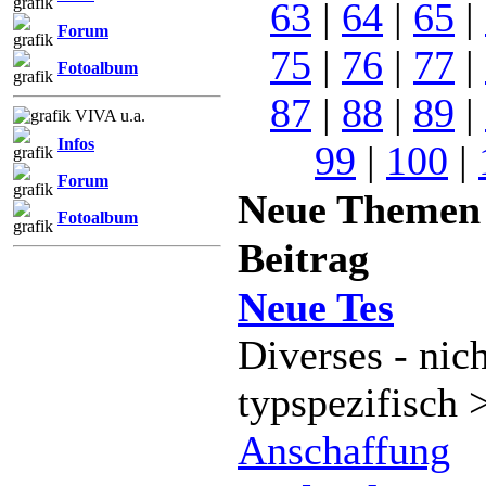
63
|
64
|
65
|
Forum
75
|
76
|
77
|
Fotoalbum
87
|
88
|
89
|
VIVA u.a.
Infos
99
|
100
|
Forum
Neue Theme
Fotoalbum
Beitrag
Neue Tes
Diverses - nich
typspezifisch 
Anschaffung