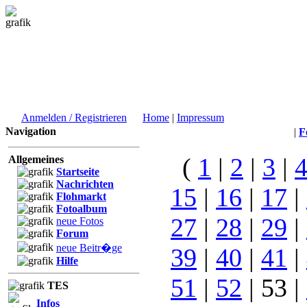
Anmelden / Registrieren
Home
|
Impressum
Navigation
|
F
(
1
|
2
|
3
|
Allgemeines
Startseite
Nachrichten
15
|
16
|
17
|
Flohmarkt
Fotoalbum
27
|
28
|
29
|
neue Fotos
Forum
neue Beitr�ge
39
|
40
|
41
|
Hilfe
51
|
52
| 53 |
TES
Infos