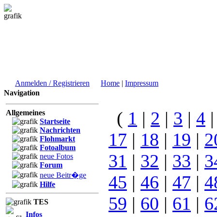
Anmelden / Registrieren
Home
|
Impressum
Navigation
(
1
|
2
|
3
|
4
Allgemeines
Startseite
Nachrichten
17
|
18
|
19
|
2
Flohmarkt
Fotoalbum
31
|
32
|
33
|
3
neue Fotos
Forum
neue Beitr�ge
45
|
46
|
47
|
4
Hilfe
59
|
60
|
61
|
6
TES
Infos