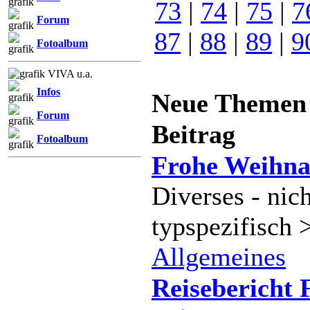
73
|
74
|
75
|
7
Forum
87
|
88
|
89
|
9
Fotoalbum
VIVA u.a.
Infos
Neue Theme
Forum
Beitrag
Fotoalbum
Frohe Weihna
Diverses - nich
typspezifisch 
Allgemeines
Reisebericht 