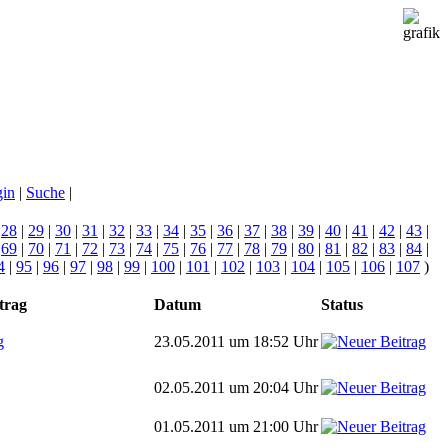
gin
|
Suche
|
|
28
|
29
|
30
|
31
|
32
|
33
|
34
|
35
|
36
|
37
|
38
|
39
|
40
|
41
|
42
|
43
|
|
69
|
70
|
71
|
72
|
73
|
74
|
75
|
76
|
77
|
78
|
79
|
80
|
81
|
82
|
83
|
84
|
4
|
95
|
96
|
97
|
98
|
99
|
100
|
101
|
102
|
103
|
104
|
105
|
106
|
107
)
trag
Datum
Status
g
23.05.2011 um 18:52 Uhr
02.05.2011 um 20:04 Uhr
01.05.2011 um 21:00 Uhr