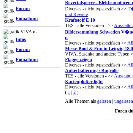
Bevertalsperre - Elektromotoren 
Forum
Diverses - nicht typspezifisch >>
T�
und Reviere
Fotoalbum
Kraftstoff E 10
TES - alle Versionen - >>
Ausstattu
VIVA u.a.
Bildersammlung Schweden V�ne
u
Infos
Diverses - nicht typspezifisch >>
Al
Messe Boot & Fun in Leipzig 18.02
Forum
VIVA, Sasanka und andere Typen 
Fotoalbum
Flagge zeigen
Diverses - nicht typspezifisch >>
Al
Ankerhalterung / Bugrolle
TES - alle Versionen - >>
Ausstattu
Kartenplotter light
Diverses - nicht typspezifisch >>
Al
(
1
|
2
)
Alle Themen als
gelesen
|
ungelesen
Foren d