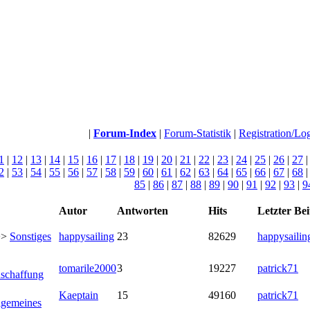
|
Forum-Index
|
Forum-Statistik
|
Registration/Lo
1
|
12
|
13
|
14
|
15
|
16
|
17
|
18
|
19
|
20
|
21
|
22
|
23
|
24
|
25
|
26
|
27
2
|
53
|
54
|
55
|
56
|
57
|
58
|
59
|
60
|
61
|
62
|
63
|
64
|
65
|
66
|
67
|
68
85
|
86
|
87
|
88
|
89
|
90
|
91
|
92
|
93
|
9
Autor
Antworten
Hits
Letzter Bei
>>
Sonstiges
happysailing
23
82629
happysailin
tomarile2000
3
19227
patrick71
schaffung
Kaeptain
15
49160
patrick71
lgemeines