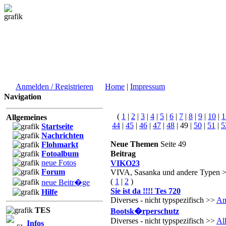
Anmelden / Registrieren
Home
|
Impressum
Navigation
(
1
|
2
|
3
|
4
|
5
|
6
|
7
|
8
|
9
|
10
|
1
Allgemeines
44
|
45
|
46
|
47
|
48
| 49 |
50
|
51
|
5
Startseite
Nachrichten
Neue Themen
Seite 49
Flohmarkt
Fotoalbum
Beitrag
neue Fotos
VIKO23
Forum
VIVA, Sasanka und andere Typen 
(
1
|
2
)
neue Beitr�ge
Sie ist da !!!! Tes 720
Hilfe
Diverses - nicht typspezifisch >>
An
TES
Bootsk�rperschutz
Diverses - nicht typspezifisch >>
Al
Infos