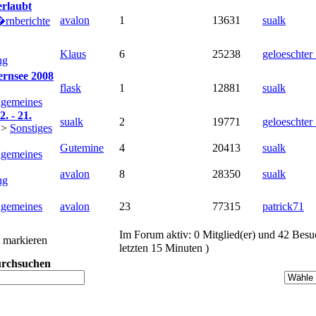
erlaubt
avalon
1
13631
sualk
rnberichte
Klaus
6
25238
geloeschter
ng
rnsee 2008
flask
1
12881
sualk
lgemeines
. - 21.
sualk
2
19771
geloeschter
>>
Sonstiges
Gutemine
4
20413
sualk
lgemeines
avalon
8
28350
sualk
ng
lgemeines
avalon
23
77315
patrick71
Im Forum aktiv: 0 Mitglied(er) und 42 Bes
markieren
letzten 15 Minuten )
urchsuchen