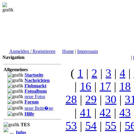
Anmelden / Registrieren
Home
|
Impressum
Navigation
|
(
1
|
2
|
3
|
4
|
Allgemeines
Startseite
Nachrichten
|
16
|
17
|
18
Flohmarkt
Fotoalbum
28
|
29
|
30
|
3
neue Fotos
Forum
neue Beitr�ge
|
41
|
42
|
43
Hilfe
53
|
54
|
55
|
5
TES
Infos