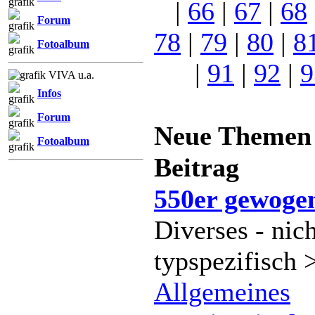
|
66
|
67
|
68
Forum
78
|
79
|
80
|
8
Fotoalbum
|
91
|
92
|
9
VIVA u.a.
Infos
Forum
Neue Theme
Fotoalbum
Beitrag
550er gewoge
Diverses - nich
typspezifisch 
Allgemeines