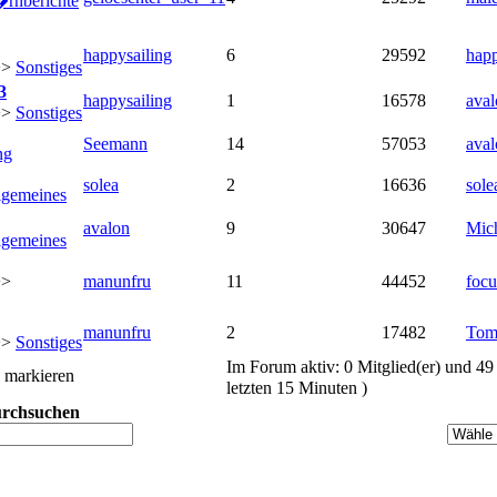
rnberichte
happysailing
6
29592
happ
>>
Sonstiges
3
happysailing
1
16578
aval
>>
Sonstiges
Seemann
14
57053
aval
ng
solea
2
16636
sole
lgemeines
avalon
9
30647
Mic
lgemeines
>>
manunfru
11
44452
focu
manunfru
2
17482
To
>>
Sonstiges
Im Forum aktiv: 0 Mitglied(er) und 4
markieren
letzten 15 Minuten )
urchsuchen