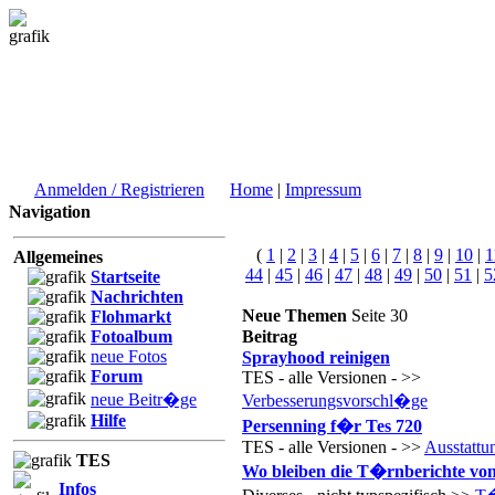
Anmelden / Registrieren
Home
|
Impressum
Navigation
(
1
|
2
|
3
|
4
|
5
|
6
|
7
|
8
|
9
|
10
|
1
Allgemeines
44
|
45
|
46
|
47
|
48
|
49
|
50
|
51
|
5
Startseite
Nachrichten
Neue Themen
Seite 30
Flohmarkt
Fotoalbum
Beitrag
neue Fotos
Sprayhood reinigen
Forum
TES - alle Versionen - >>
neue Beitr�ge
Verbesserungsvorschl�ge
Hilfe
Persenning f�r Tes 720
TES - alle Versionen - >>
Ausstattu
TES
Wo bleiben die T�rnberichte vo
Infos