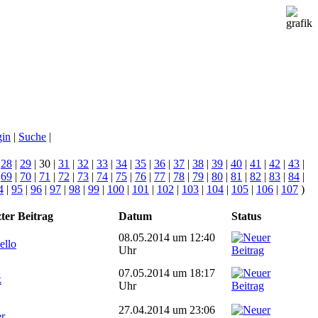
gin
|
Suche
|
|
28
|
29
| 30 |
31
|
32
|
33
|
34
|
35
|
36
|
37
|
38
|
39
|
40
|
41
|
42
|
43
|
|
69
|
70
|
71
|
72
|
73
|
74
|
75
|
76
|
77
|
78
|
79
|
80
|
81
|
82
|
83
|
84
|
4
|
95
|
96
|
97
|
98
|
99
|
100
|
101
|
102
|
103
|
104
|
105
|
106
|
107
)
ter Beitrag
Datum
Status
08.05.2014 um 12:40
ello
Uhr
07.05.2014 um 18:17
k
Uhr
27.04.2014 um 23:06
r