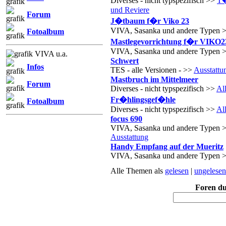
Diverses - nicht typspezifisch >>
T�
und Reviere
Forum
J�tbaum f�r Viko 23
VIVA, Sasanka und andere Typen 
Fotoalbum
Mastlegevorrichtung f�r VIKO2
VIVA, Sasanka und andere Typen 
VIVA u.a.
Schwert
Infos
TES - alle Versionen - >>
Ausstattu
Mastbruch im Mittelmeer
Forum
Diverses - nicht typspezifisch >>
Al
Fr�hlingsgef�hle
Fotoalbum
Diverses - nicht typspezifisch >>
Al
focus 690
VIVA, Sasanka und andere Typen 
Ausstattung
Handy Empfang auf der Mueritz
VIVA, Sasanka und andere Typen 
Alle Themen als
gelesen
|
ungelesen
Foren d