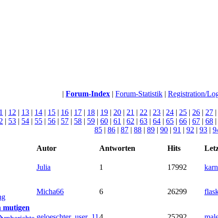
|
Forum-Index
|
Forum-Statistik
|
Registration/Lo
1
|
12
|
13
|
14
|
15
|
16
|
17
|
18
|
19
|
20
|
21
|
22
|
23
|
24
|
25
|
26
|
27
2
|
53
|
54
|
55
|
56
|
57
|
58
|
59
|
60
|
61
|
62
|
63
|
64
|
65
|
66
|
67
|
68
85
|
86
|
87
|
88
|
89
|
90
|
91
|
92
|
93
|
9
Autor
Antworten
Hits
Letz
Julia
1
17992
karn
Micha66
6
26299
flas
ng
n mutigen
geloeschter_user_11
4
25292
male